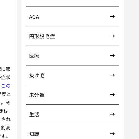
こ
AGA
円形脱毛症
医療
域に密
抜け毛
か症状
とこの
程度と
未分類
た。そ
きは
生活
たされ
と割高
知識
です。