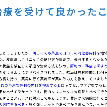
治療を受けて良かった
ことにしましたが、
明日にでも芦屋で口コミの消化器内科を
地
た。皮膚病はクリニックの選び方が重要で、失敗するとなかな
の状態を検査して最適な治療方法を決め、
評判の工務店を探す
を変えるようにアドバイスされました。結局は診察時間は10分
方箋を持って薬局に行く薬剤師が薬の飲み方を教えてくれまし
、
あの芦屋で評判の内科を検索すると
自宅でセルフケアをすると
果を出せて良かったです。街のクリニックは大病院と比べて待
をするとスムーズに対応してもらえます。費用は大病院に行く
の医院を調べると
行く前にネットで調べてから選んで良かった