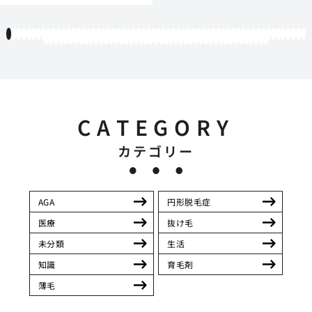
1
2
3
4
5
6
7
8
9
10
11
12
13
14
15
16
17
18
19
20
21
22
23
24
25
26
27
28
29
30
31
32
33
34
35
36
37
38
39
40
41
42
43
44
45
46
47
48
49
50
51
52
53
54
55
56
57
58
59
60
61
62
63
64
65
66
67
68
69
70
71
72
73
74
75
76
77
78
79
80
81
82
83
84
85
86
87
88
89
90
91
92
93
94
95
96
97
98
99
100
101
102
103
104
105
CATEGORY
カテゴリー
AGA
円形脱毛症
医療
抜け毛
未分類
生活
知識
育毛剤
薄毛