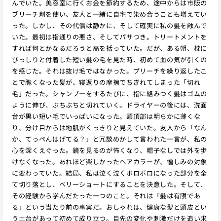
んでいた。美容室に行くお金を節約するため、途中からは市販の
ブリーチ剤を使い、友人と一緒に自宅で染め合うことも増えてい
った。しかし、その代償は静かに、そして確実に私の髪を蝕んで
いた。最初は指通りの悪さ、そしてパサつき。トリートメントを
すれば何とかなるだろうと高を括っていた。だが、ある朝、枕に
びっしりと付着した短い髪の毛を見た時、初めて血の気が引くの
を感じた。それは抜け毛ではなかった。ブリーチを繰り返したこ
とで脆くなった髪が、寝返りの摩擦でちぎれてしまった「切れ
毛」だった。シャンプーをするたびに、指に絡みつく髪はゴムの
ように伸び、ぶちぶちと切れていく。ドライヤーの後には、洗面
台が黒い短い毛でいっぱいになった。頭頂部は明らかに薄くな
り、分け目からは地肌がくっきりと見えていた。友人から「なん
か、てっぺんはげてる？」と冗談めかして言われた一言が、私の
心を深くえぐった。鏡を見るのが怖くなり、帽子なしでは外を歩
けなくなった。あれほど楽しかったヘアカラーが、憎しみの対象
に変わっていた。結局、私は泣く泣くボロボロになった部分を全
て切り落とし、ベリーショートにすることを決意した。そして、
その経験から学んだたった一つのこと。それは「髪は有限であ
る」という当たり前の事実だ。おしゃれは、健康な髪と頭皮とい
う土台があって初めて成り立つ。目先の変化や刺激だけを追い求