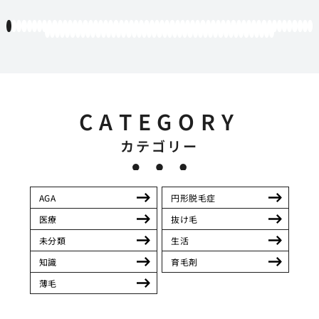
1
2
3
4
5
6
7
8
9
10
11
12
13
14
15
16
17
18
19
20
21
22
23
24
25
26
27
28
29
30
31
32
33
34
35
36
37
38
39
40
41
42
43
44
45
46
47
48
49
50
51
52
53
54
55
56
57
58
59
60
61
62
63
64
65
66
67
68
69
70
71
72
73
74
75
76
77
78
79
80
81
82
83
84
85
86
87
88
89
90
91
92
93
94
95
96
97
98
99
100
101
102
103
104
105
CATEGORY
カテゴリー
AGA
円形脱毛症
医療
抜け毛
未分類
生活
知識
育毛剤
薄毛