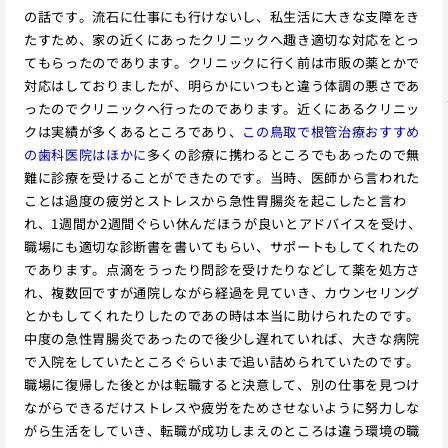
の話です。流石に仕事にも行けないし、私生活に大きな支障をき
たすため、家の近くにあったクリニックへ趣き適切な対応をとっ
てもらったのであります。クリニックに行く前は市販の薬とかで
対応はしておりましたが、明らかにいつもと違う体調の悪さであ
ったのでクリニックへ行ったのであります。近くにあるクリニッ
クは実績が多くあるところであり、
この鳥取で根管治療おすすめ
の歯科医院はほかに
多くの診療に携わるところでもあったので無
難に診療を受けることができたのです。当時、医師から言われた
ことは過度の疲労とストレスから急性胃腸炎を起こしたと言わ
れ、1週間か2週間ぐらい休んだほうが良いとアドバイスを受け、
職場にも適切な診断書を書いてもらい、サポートもしてくれたの
であります。点滴をうったり問診を受けたりなどして薬を処方さ
れ、複数回ですが通院しながら経過を見ていき、カウンセリング
とかもしてくれたりしたのであの時は本当に助けられたのです。
中度の急性胃腸炎であったので後少し遅れていれば、大きな病院
で入院をしていたところぐらいまで追い詰められていたのです。
職場に復帰した後とかは転職すると決意して、別の仕事を見つけ
ながらできるだけストレスや疲労をためさせないように努力しな
がら生活をしていき、転職が成功しまえのところは違う環境の職