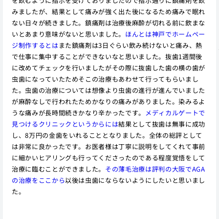
を飲むように指示を受けておりましたので指示通りに鎮痛剤を飲
みましたが、結果として痛みが強く出た後になるため痛みで眠れ
ない日々が続きました。鎮痛剤は治療後麻酔が切れる前に飲まな
いとあまり意味がないと思いました。
ほんとは神戸でホームペー
ジ制作するとは
また鎮痛剤は3日ぐらい飲み続けないと痛み、熱
で仕事に集中することができないなと思いました。抜歯1週間後
に改めてチェックを行いましたがその際に抜歯した歯の横の歯が
虫歯になっていたためそこの治療もあわせて行ってもらいまし
た。虫歯の治療については想像より虫歯の進行が進んでいました
が麻酔なしで行われたためかなりの痛みがありました。染みるよ
うな痛みが長時間続きかなり辛かったです。
メディカルゲートで
見つけるクリニックというからには
結果として抜歯は無事に成功
し、8万円の金歯をいれることとなりました。全体の総評として
は非常に良かったです。お医者様は丁寧に説明をしてくれて事前
に細かいヒアリングも行ってくださったのである程度覚悟をして
治療に臨むことができました。
その薄毛治療は評判の大阪でAGA
の治療をここから
以後は虫歯にならないようにしたいと思いまし
た。