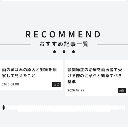
RECOMMEND
おすすめ記事一覧
歯の黄ばみの原因と対策を観
顎関節症の治療を歯医者で受
察して見えたこと
ける際の注意点と観察すべき
基準
2026.08.08
生活
2026.07.29
知識
1
2
3
4
5
6
7
8
9
10
11
12
13
14
15
16
17
18
19
20
21
22
23
24
25
26
27
28
29
30
31
32
33
34
35
36
37
38
39
40
41
42
43
44
45
46
47
48
49
50
51
52
53
54
55
56
57
58
59
60
61
62
63
64
65
66
67
68
69
70
71
72
73
74
75
76
77
78
79
80
81
82
83
84
85
86
87
88
89
90
91
92
93
94
95
96
97
98
99
100
101
102
103
104
105